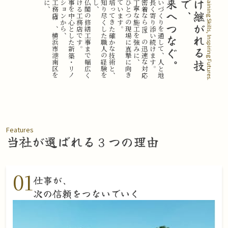
海
藤
工
務
店
は
、
横
浜
市
港
南
区
を
拠
点
に
、
木
工
事
を
中
心
と
し
た
新
築
・
リ
ノ
ベ
ー
シ
ョ
ン
か
ら
。
神
社
仏
閣
の
修
繕
工
事
ま
で
幅
広
く
手
掛
け
る
工
務
店
で
す
長
年
培
っ
て
き
た
確
か
な
技
術
と
、
木
を
知
り
尽
く
し
た
職
人
の
経
験
を
活
か
し
。
一
つ
ひ
と
つ
の
現
場
に
真
摯
に
向
き
合
っ
て
い
ま
す
、
地
域
密
着
な
ら
で
は
の
迅
速
な
対
応
力
と
丁
寧
な
施
工
を
強
み
に
。
住
ま
い
づ
く
り
を
通
し
て
、
人
と
地
域
に
長
く
寄
り
添
い
続
け
ま
す
未来へつなぐ。
、
受
け
継
が
れ
る
技
術
で
Sustaining Skills, Inspiring Futures.
Features
当社が選ばれる
３つの理由
01
仕事が、
次の信頼をつないでいく