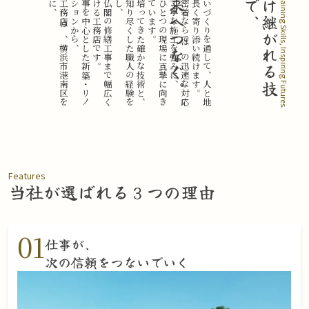
海
藤
工
務
店
は
、
横
浜
市
港
南
区
を
拠
点
に
、
木
工
事
を
中
心
と
し
た
新
築
・
リ
ノ
ベ
ー
シ
ョ
ン
か
ら
。
神
社
仏
閣
の
修
繕
工
事
ま
で
幅
広
く
手
掛
け
る
工
務
店
で
す
長
年
培
っ
て
き
た
確
か
な
技
術
と
、
木
を
知
り
尽
く
し
た
職
人
の
経
験
を
活
か
し
。
一
つ
ひ
と
つ
の
現
場
に
真
摯
に
向
き
合
っ
て
い
ま
す
未来へつなぐ。
、
地
域
密
着
な
ら
で
は
の
迅
速
な
対
応
力
と
丁
寧
な
施
工
を
強
み
に
。
住
ま
い
づ
く
り
を
通
し
て
、
人
と
地
域
に
長
く
寄
り
添
い
続
け
ま
す
、
受
け
継
が
れ
る
技
術
で
Sustaining Skills, Inspiring Futures.
Features
当社が選ばれる
３つの理由
01
仕事が、
次の信頼をつないでいく